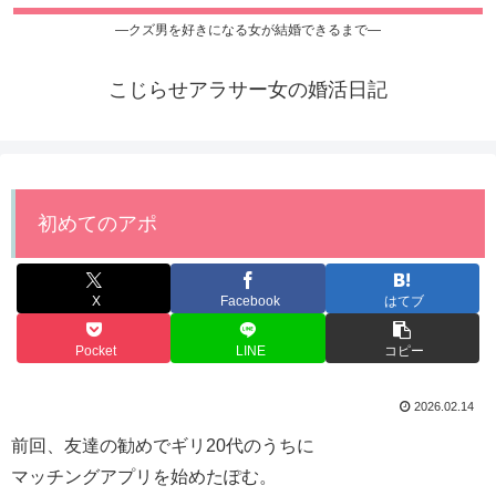
―クズ男を好きになる女が結婚できるまで―
こじらせアラサー女の婚活日記
初めてのアポ
X
Facebook
はてブ
Pocket
LINE
コピー
2026.02.14
前回、友達の勧めでギリ20代のうちに
マッチングアプリを始めたぽむ。