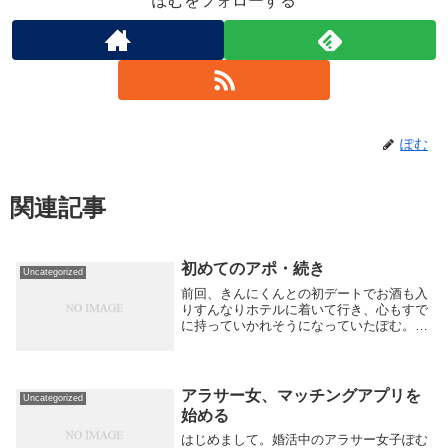
ぽむをフォローする
ぽむ
関連記事
初めてのアポ・続き
Uncategorized
前回、きんにくんとの初デートでお酒も入
りすんなりホテルに着いて行き、心もすで
に持っていかれそうになっていたぽむ。ー
翌朝ーやってもたな私。。。朝起きた時に
隣に男性がいることに少し幸せを感じ（ち
ょろすぎ）昨日の楽しさを思い出しこの人
と付き合えた...
アラサー女、マッチングアプリを
Uncategorized
始める
はじめまして。婚活中のアラサー女子ぽむ